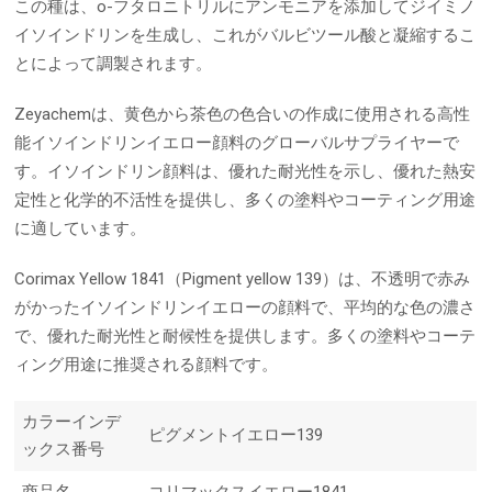
この種は、o-フタロニトリルにアンモニアを添加してジイミノ
イソインドリンを生成し、これがバルビツール酸と凝縮するこ
とによって調製されます。
Zeyachemは、黄色から茶色の色合いの作成に使用される高性
能イソインドリンイエロー顔料のグローバルサプライヤーで
す。イソインドリン顔料は、優れた耐光性を示し、優れた熱安
定性と化学的不活性を提供し、多くの塗料やコーティング用途
に適しています。
Corimax Yellow 1841（Pigment yellow 139）は、不透明で赤み
がかったイソインドリンイエローの顔料で、平均的な色の濃さ
で、優れた耐光性と耐候性を提供します。多くの塗料やコーテ
ィング用途に推奨される顔料です。
カラーインデ
ピグメントイエロー139
ックス番号