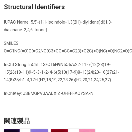
Structural Identifiers
IUPAC Name: 5,5'-(1H-Isoindole-1,3(2H)-diylidene)di(1,3-
diazinane-2,4,6-trione)
SMILES:
O=C1NC(=O)C(=C2NC(C3=CC=CC=C23)=C2C(=O)NC(=O)NC2=O)C
InChI String: InChI=1S/C16H9N5O6/c22-11-7(12(23)19-
15(26)18-11)9-5-3-1-2-4-6(5)10(17-9)8-13(24)20-16(27)21-
14(8)25/h1-4,17H,(H2,18,19,22,23,26)(H2,20,21,24,25,27)
InChIKey: JSBMGPVJAADXIZ-UHFFFAOYSA-N
関連製品