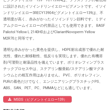
ピグメントイエロー139– TCY13904は、プラスチックの着色用
に設計されたイソインドリンイエローピグメントです。イソイ
ンドリンイエロー3RECY13904ピグメントイエロー139は、不
透明度が高く、赤みがかったイソインドリン顔料です。ミディ
アムクロームイエローの代替品としても使用できます。 BASF
Paliotol Yellow L 2140HDおよびClariantNovoperm Yellow
M2R70と同等です。
透明な赤みがかった黄色を提供し、HDPE射出成形で優れた耐
光性、優れた耐移動性、低反りを実現します。優れた有機溶
剤/可塑剤と耐薬品性を備えています。ポリオレフィンプラス
チックプロセス中は、ステアリン酸亜鉛/ステアリン酸マグネ
シウムとの相互作用はありません。 PVC、ポリオレフィン、
PURの着色だけでなく、エンジニアリングプラスチックPS、
ABS、SAN、PET、PC、PMMAなどにも適しています。
MSDS（ピグメントイエロー139）